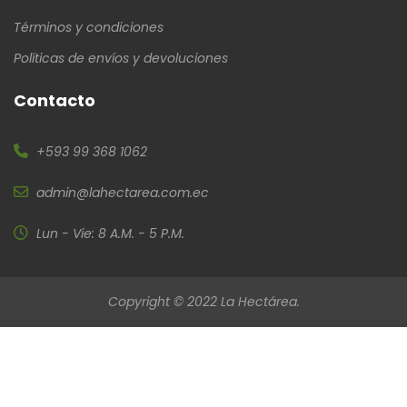
Términos y condiciones
Políticas de envíos y devoluciones
Contacto
+593 99 368 1062
admin@lahectarea.com.ec
Lun - Vie: 8 A.M. - 5 P.M.
Copyright © 2022 La Hectárea.