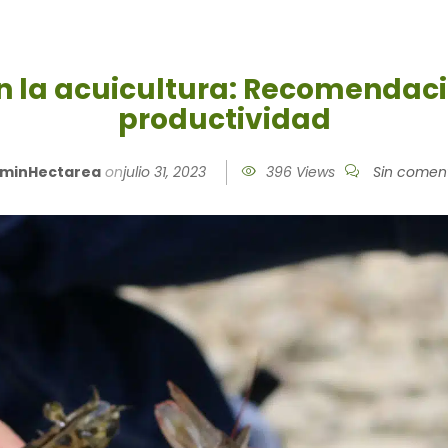
en la acuicultura: Recomendac
productividad
minHectarea
on
julio 31, 2023
396 Views
Sin coment