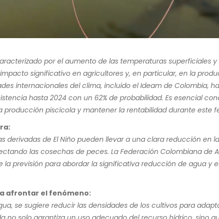
aracterizado por el aumento de las temperaturas superficiales y 
impacto significativo en agricultores y, en particular, en la produ
dades internacionales del clima, incluido el Ideam de Colombia, h
sistencia hasta 2024 con un 62% de probabilidad. Es esencial cono
producción piscícola y mantener la rentabilidad durante este 
ra:
as derivadas de El Niño pueden llevar a una clara reducción en l
ectando las cosechas de peces. La Federación Colombiana de A
e la previsión para abordar la significativa reducción de agua y 
 afrontar el fenómeno:
ua, se sugiere reducir las densidades de los cultivos para adapt
ida no solo garantiza un uso adecuado del recurso hídrico, sino 