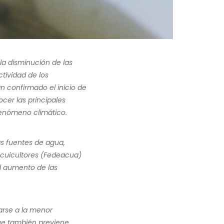
la disminución de las
ctividad de los
an confirmado el inicio de
cer las principales
fenómeno climático.
as fuentes de agua,
cuicultores (Fedeacua)
el aumento de las
arse a la menor
que también previene