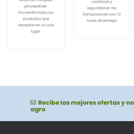
confianza y
proveedores.
seguridad en tus
Encuentra todos los
transacciones con 72
productos que
horas de entrega.
necesitas en un solo
lugar.
Recibe las mejores ofertas y no
agro