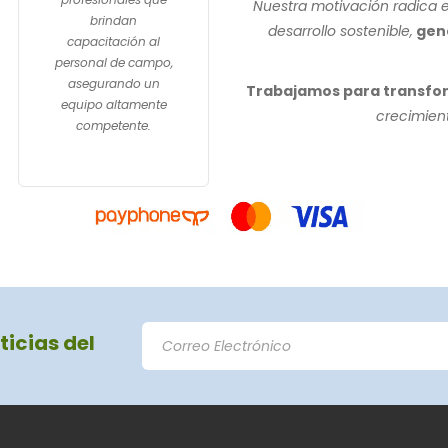
Nuestra motivación radica e
brindan
desarrollo sostenible,
gene
capacitación al
personal de campo,
asegurando un
Trabajamos para transfor
equipo altamente
crecimient
competente.
ticias del