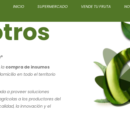
INICIO
SUPERMERCADO
VENDE TU FRUTA
NO
tros
a®
 la
compra de insumos
micilio en todo el territorio
a a proveer soluciones
grícolas a los productores del
alidad, la innovación y el