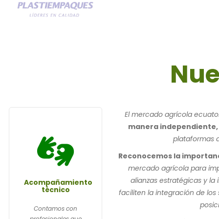
Nue
El mercado agrícola ecuat
manera independiente, l
plataformas d
Reconocemos la importanc
mercado agrícola para impu
alianzas estratégicas y l
Acompañamiento
técnico
faciliten la integración de 
posic
Contamos con
profesionales que