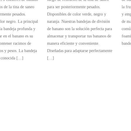
os de la tina de saneo
para ser posteriormente pesados.
la fr
ormente pesados.
Disponibles de color verde, negro y
y emp
lor negro. La principal
naranja. Nuestras bandejas de división
de mat
 la bandeja profunda y
de banano son la solución perfecta para
comú
ar en el banano es su
almacenar y transportar tus bananos de
foami
ontener racimos de
manera eficiente y conveniente.
bande
os y pesos. La bandeja
Diseñadas para adaptarse perfectamente
n conocida […]
[…]