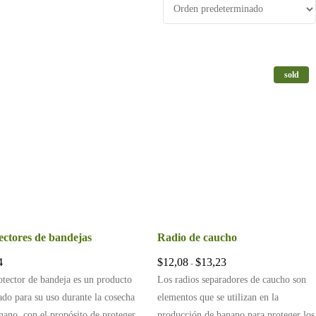
sold
ectores de bandejas
Radio de caucho
22,51
Rango de precios: desde $
4
$
12,08
$
13,23
-
otector de bandeja es un producto
Los radios separadores de caucho son
ado para su uso durante la cosecha
elementos que se utilizan en la
nano, con el propósito de proteger
producción de banano para proteger los