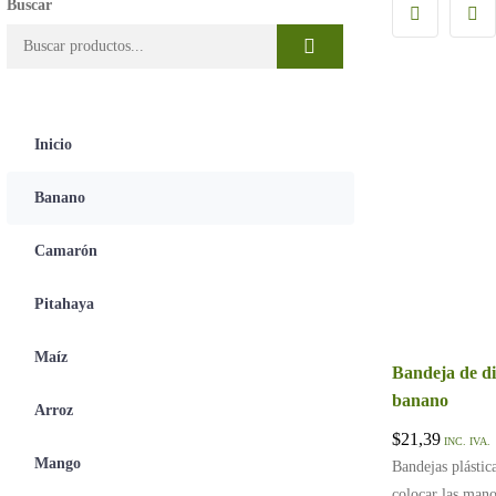
Buscar
Inicio
Banano
Camarón
Pitahaya
Maíz
Bandeja de di
banano
Arroz
$
21,39
INC. IVA.
Mango
Bandejas plástica
colocar las mano