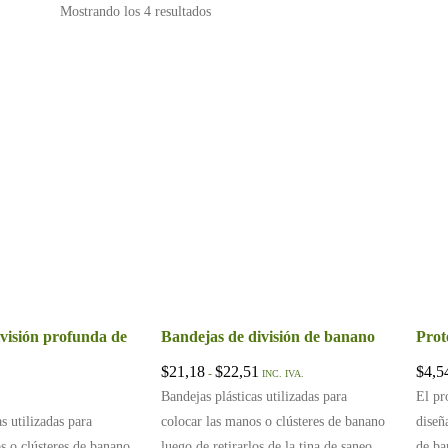
Mostrando los 4 resultados
visión profunda de
Bandejas de división de banano
Prot
Rango de precios: desde $21,18 hasta $
$
21,18
$
22,51
$
4,5
-
INC. IVA.
Bandejas plásticas utilizadas para
El pr
s utilizadas para
colocar las manos o clústeres de banano
diseñ
s o clústeres de banano
luego de retirarlos de la tina de saneo
de ba