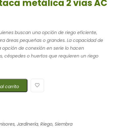
taca metálica 2 vias AC
quienes buscan una opción de riego eficiente,
para áreas pequeñas o grandes. La capacidad de
la opción de conexión en serie lo hacen
es, céspedes o huertos que requieren un riego
al carrito
misores
,
Jardinería
,
Riego
,
Siembra