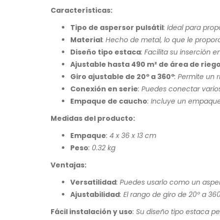
Características:
Tipo de aspersor pulsátil
: Ideal para pro
Material
: Hecho de metal, lo que le proporc
Diseño tipo estaca
: Facilita su inserción 
Ajustable hasta 490 m² de área de rieg
Giro ajustable de 20º a 360º
: Permite un
Conexión en serie
: Puedes conectar vario
Empaque de caucho
: Incluye un empaque
Medidas del producto:
Empaque
: 4 x 36 x 13 cm
Peso
: 0.32 kg
Ventajas:
Versatilidad
: Puedes usarlo como un asper
Ajustabilidad
: El rango de giro de 20º a 360
Fácil instalación y uso
: Su diseño tipo estaca p