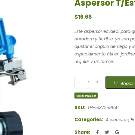
Aspersor T/Es
$
16,68
Este aspersor es ideal para 
duradera y flexible, ya sea 
ajustar el ángulo de riego y 
especialmente útil en jardin
regular y uniforme.
Añadir 
COMPARAR
SKU:
LH-5137259641
Categories:
Aspersores
,
E
Share: