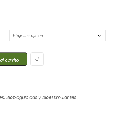
 de precios: desde $29,30 hasta $520,00
al carrito
es
,
Bioplaguicidas y bioestimulantes