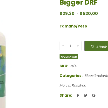
Bigger DRF
Rango
$
29,30
$
520,00
-
Tamaño/Peso
Añadir 
COMPARAR
SKU:
N/A
Categories:
Bioestimulant
Marca:
Rosalma
Share: