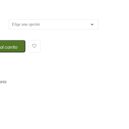
 de precios: desde $17,20 hasta $242,00
al carrito
aria