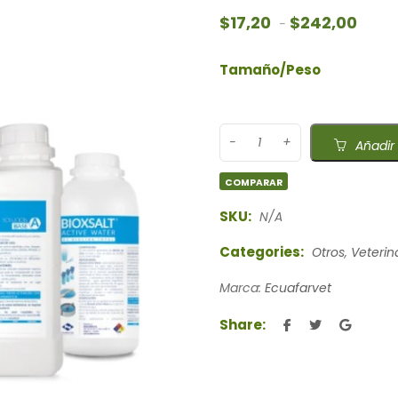
Rango
$
17,20
$
242,00
-
Tamaño/Peso
Añadir 
COMPARAR
SKU:
N/A
Categories:
Otros
,
Veterin
Marca:
Ecuafarvet
Share: