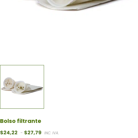
Bolso filtrante
Rango de precios: desde $24,22 hasta $27,7
$
24,22
$
27,79
-
INC. IVA.