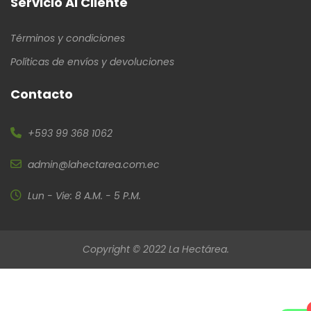
Servicio Al Cliente
Términos y condiciones
Políticas de envíos y devoluciones
Contacto
+593 99 368 1062
admin@lahectarea.com.ec
Lun - Vie: 8 A.M. - 5 P.M.
Copyright © 2022 La Hectárea.