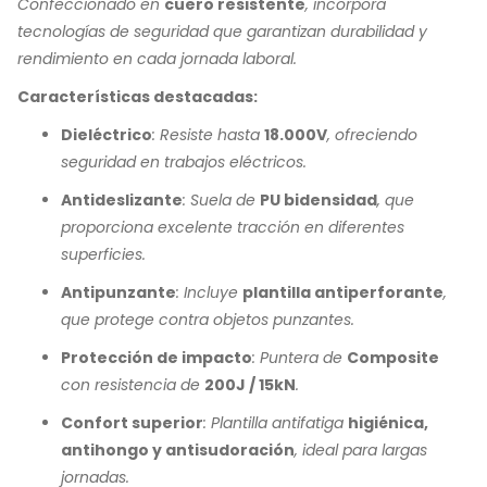
Confeccionado en
cuero resistente
, incorpora
tecnologías de seguridad que garantizan durabilidad y
rendimiento en cada jornada laboral.
Características destacadas:
Dieléctrico
: Resiste hasta
18.000V
, ofreciendo
seguridad en trabajos eléctricos.
Antideslizante
: Suela de
PU bidensidad
, que
proporciona excelente tracción en diferentes
superficies.
Antipunzante
: Incluye
plantilla antiperforante
,
que protege contra objetos punzantes.
Protección de impacto
: Puntera de
Composite
con resistencia de
200J / 15kN
.
Confort superior
: Plantilla antifatiga
higiénica,
antihongo y antisudoración
, ideal para largas
jornadas.