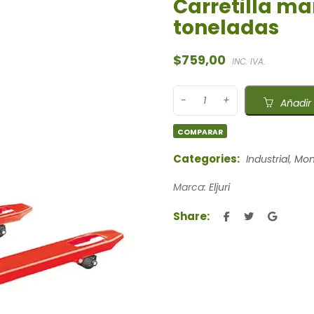
Carretilla ma
toneladas
$
759,00
INC. IVA.
Añadir 
COMPARAR
Categories:
Industrial
,
Mon
Marca:
Eljuri
Share: