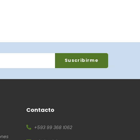
Contacto
+593 99 368 1062
ones