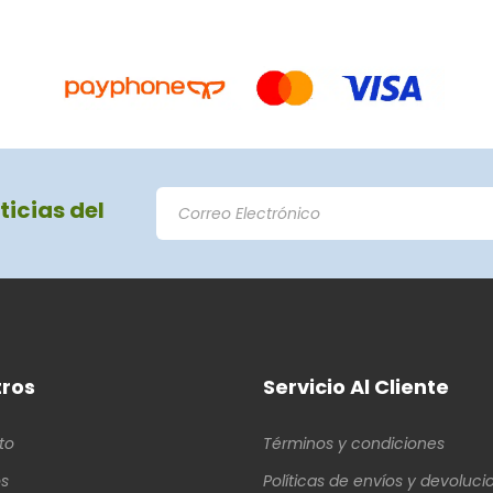
ticias del
ros
Servicio Al Cliente
to
Términos y condiciones
s
Políticas de envíos y devoluci