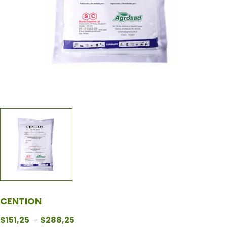
CENTION
Rango de precios: desde $151,25 hasta $28
$
151,25
$
288,25
-