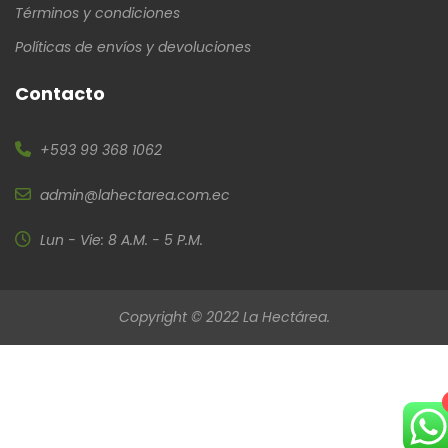
Términos y condiciones
Políticas de envíos y devoluciones
Contacto
+593 99 368 1062
admin@lahectarea.com.ec
Lun - Vie: 8 A.M. - 5 P.M.
Copyright © 2022 La Hectárea.