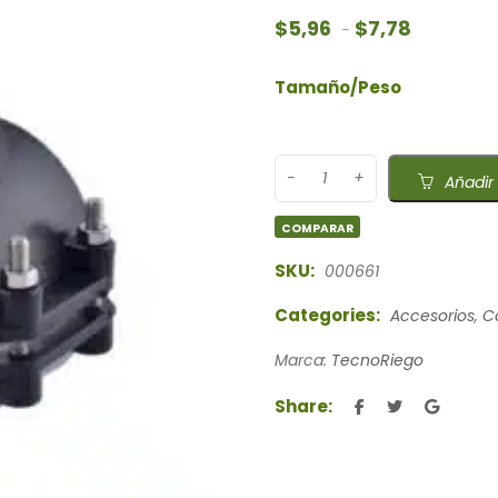
Rango de p
$
5,96
$
7,78
-
Tamaño/Peso
Añadir 
COMPARAR
SKU:
000661
Categories:
Accesorios
,
Co
Marca:
TecnoRiego
Share: