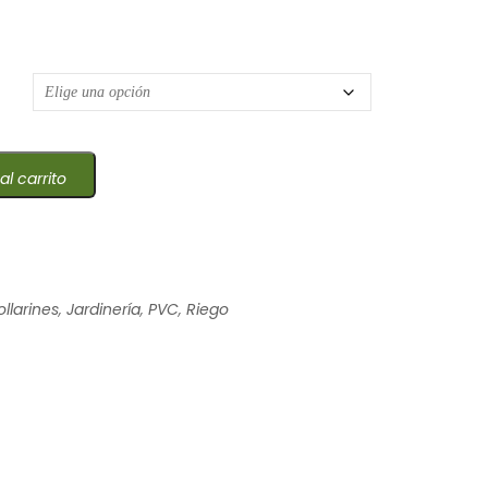
recios: desde $5,96 hasta $7,78
al carrito
llarines
,
Jardinería
,
PVC
,
Riego