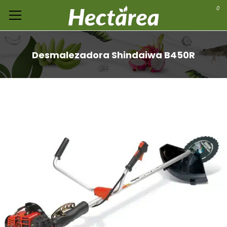
0
Desmalezadora Shindaiwa B450R