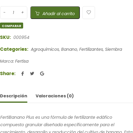
Añadir al carrito
COMPARAR
SKU:
000954
Categories:
Agroquímicos
,
Banano
,
Fertilizantes
,
Siembra
Marca:
Fertisa
Share:
Descripción
Valoraciones (0)
FertiBanano Plus es una fórmula de fertilizante edáfico
compuesto granular diseñada específicamente para el
crecimiento, desarrollo y producción del cultivo de banano. Esta