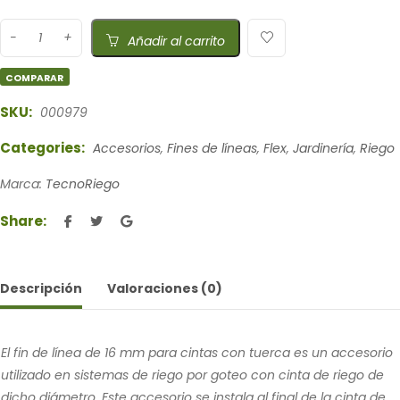
Añadir al carrito
COMPARAR
SKU:
000979
Categories:
Accesorios
,
Fines de líneas
,
Flex
,
Jardinería
,
Riego
Marca:
TecnoRiego
Share:
Descripción
Valoraciones (0)
El fin de línea de 16 mm para cintas con tuerca es un accesorio
utilizado en sistemas de riego por goteo con cinta de riego de
dicho diámetro. Este accesorio se instala al final de la cinta de