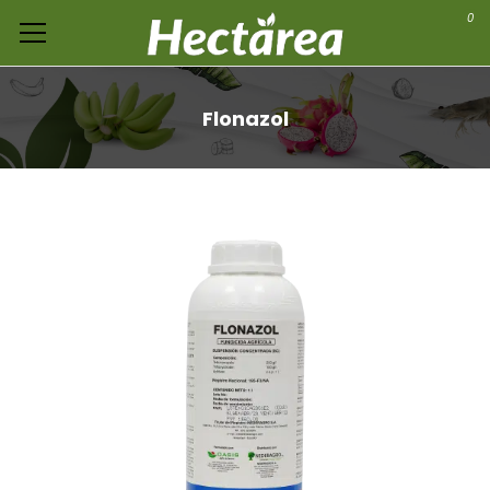
0
Flonazol