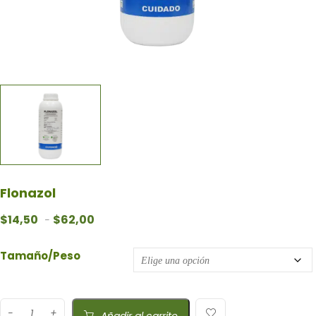
Flonazol
Rango de precios: desde $14,50 hasta $62,0
$
14,50
$
62,00
-
Tamaño/Peso