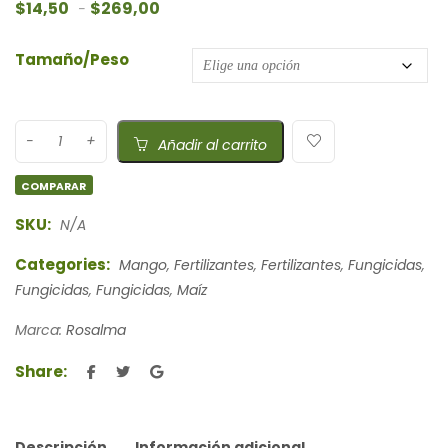
Rango de precios: desde $14,50 hasta $
$
14,50
$
269,00
-
Tamaño/Peso
Añadir al carrito
COMPARAR
SKU:
N/A
Categories:
Mango
,
Fertilizantes
,
Fertilizantes
,
Fungicidas
,
Fungicidas
,
Fungicidas
,
Maíz
Marca:
Rosalma
Share:
Descripción
Información adicional