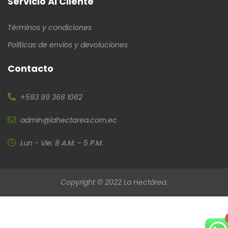
Servicio Al Cliente
Términos y condiciones
Políticas de envíos y devoluciones
Contacto
+593 99 368 1062
admin@lahectarea.com.ec
Lun - Vie: 8 A.M. - 5 P.M.
Copyright © 2022 La Hectárea.