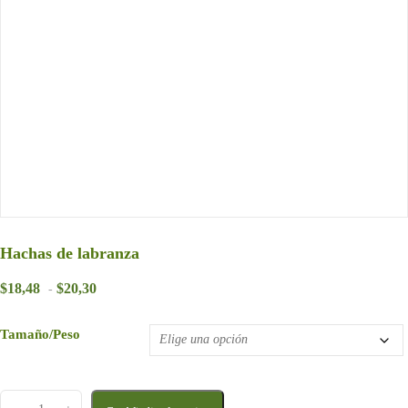
Hachas de labranza
Rango de precios: desde $18,48 hasta $20,30
$
18,48
$
20,30
-
Tamaño/Peso