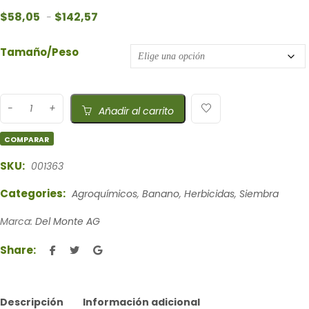
Rango de precios: desde $58,05 hasta $142
$
58,05
$
142,57
-
Tamaño/Peso
Añadir al carrito
COMPARAR
SKU:
001363
Categories:
Agroquímicos
,
Banano
,
Herbicidas
,
Siembra
Marca:
Del Monte AG
Share:
Descripción
Información adicional