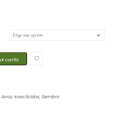
precios: desde $7,85 hasta $21,00
al carrito
,
Arroz
,
Insecticidas
,
Siembra