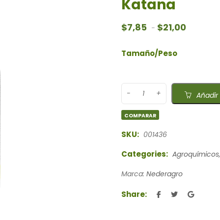
Katana
Rango de 
$
7,85
$
21,00
-
Tamaño/Peso
Añadir 
COMPARAR
SKU:
001436
Categories:
Agroquímicos
Marca:
Nederagro
Share: