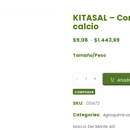
KITASAL – Cor
calcio
Rang
$
9,08
$
1.443,69
-
Tamaño/Peso
Añadir
COMPARAR
SKU:
001473
Categories:
Agroquímico
Marca:
Del Monte AG