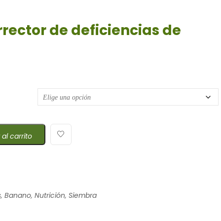
rector de deficiencias de
o de precios: desde $9,08 hasta $1.443,69
 al carrito
s
,
Banano
,
Nutrición
,
Siembra