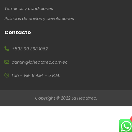
Términos y condiciones
Políticas de envíos y devoluciones
Contacto
+593 99 368 1062
admin@lahectarea.com.ec
Lun - Vie: 8 A.M. - 5 P.M.
Copyright © 2022 La Hectárea.