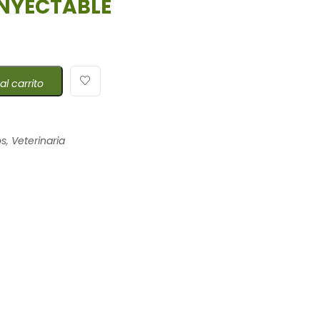
INYECTABLE
al carrito
os
,
Veterinaria