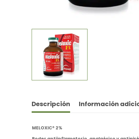
Descripción
Información adici
MELOXIC® 2%
Poder antiinflamatorio, analgésico y antipir