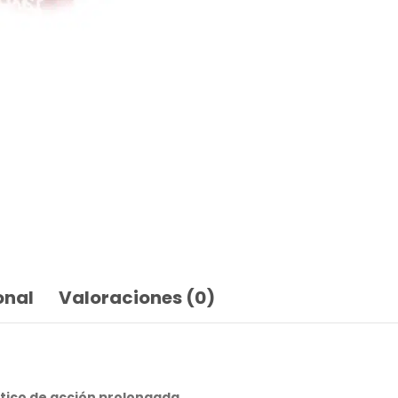
onal
Valoraciones (0)
ético de acción prolongada