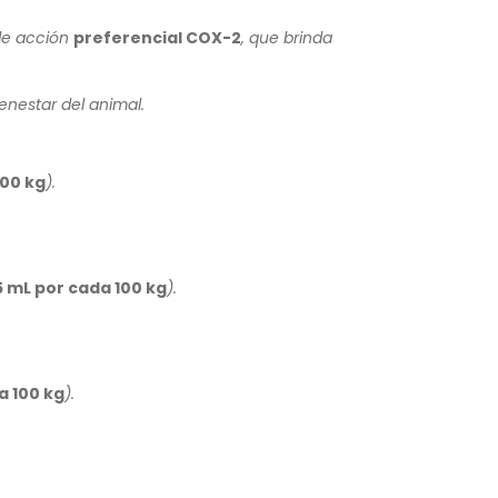
 de acción
preferencial COX-2
, que brinda
enestar del animal.
100 kg
).
5 mL por cada 100 kg
).
a 100 kg
).