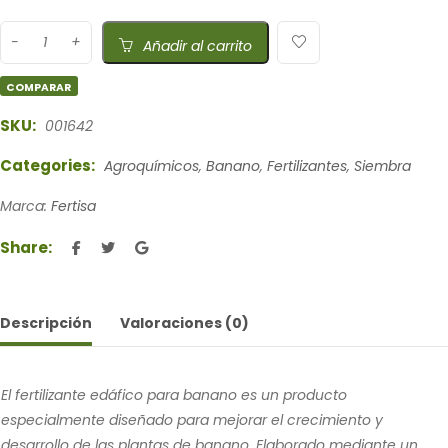
Añadir al carrito
COMPARAR
SKU:
001642
Categories:
Agroquímicos
,
Banano
,
Fertilizantes
,
Siembra
Marca:
Fertisa
Share:
Descripción
Valoraciones (0)
El fertilizante edáfico para banano es un producto
especialmente diseñado para mejorar el crecimiento y
desarrollo de las plantas de banano. Elaborado mediante un