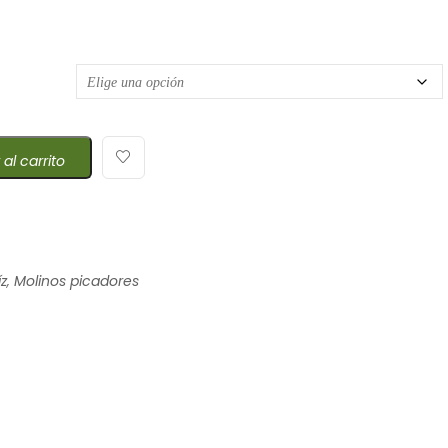
 al carrito
z
,
Molinos picadores