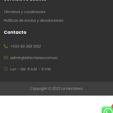
Términos y condiciones
Políticas de envíos y devoluciones
Contacto
+593 99 368 1062
admin@lahectarea.com.ec
Lun - Vie: 8 A.M. - 5 P.M.
Copyright © 2022 La Hectárea.