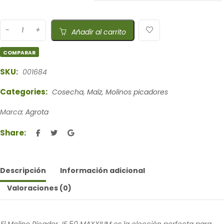
Añadir al carrito
COMPARAR
SKU:
001684
Categories:
Cosecha
,
Maíz
,
Molinos picadores
Marca:
Agrota
Share:
Descripción
Información adicional
Valoraciones (0)
El Molino Picador JF 50 MAXXIUM es la elección perfecta para