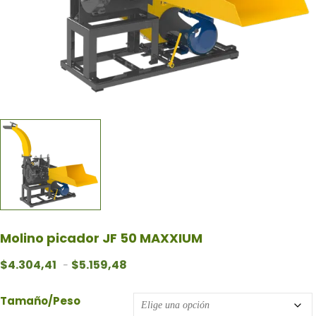
Molino picador JF 50 MAXXIUM
Rango de precios: desde $4.304,41 ha
$
4.304,41
$
5.159,48
-
Tamaño/Peso