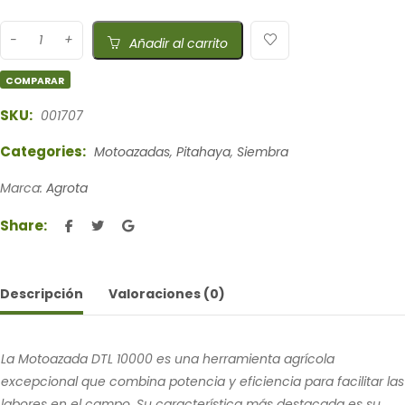
Añadir al carrito
COMPARAR
SKU:
001707
Categories:
Motoazadas
,
Pitahaya
,
Siembra
Marca:
Agrota
Share:
Descripción
Valoraciones (0)
La Motoazada DTL 10000 es una herramienta agrícola
excepcional que combina potencia y eficiencia para facilitar las
labores en el campo. Su característica más destacada es su