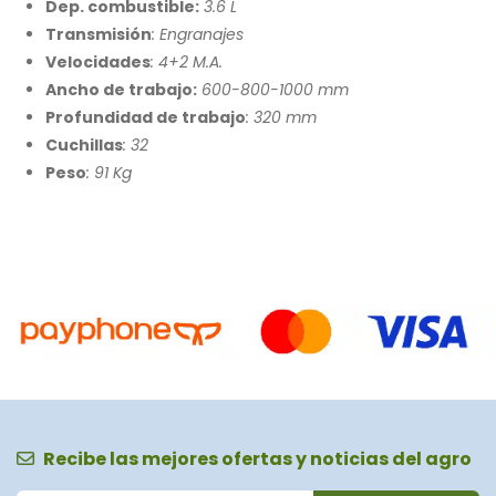
Dep. combustible:
3.6 L
Transmisión
: Engranajes
Velocidades
: 4+2 M.A.
Ancho de trabajo:
600-800-1000 mm
Profundidad de trabajo
: 320 mm
Cuchillas
: 32
Peso
: 91 Kg
Recibe las mejores ofertas y noticias del agro