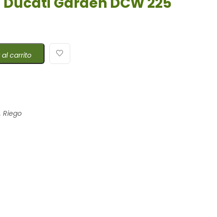
Ducati Garden DCW 225
 al carrito
,
Riego