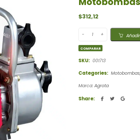
Motobombas 
$
312,12
Añadir
COMPARAR
SKU:
001713
Categories:
Motobombas
Marca:
Agrota
Share: