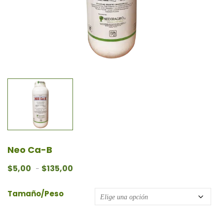
Neo Ca-B
Rango de precios: desde $5,00 hasta $135
$
5,00
$
135,00
-
Tamaño/Peso