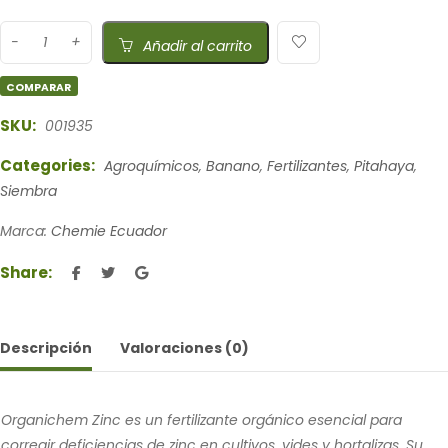
Añadir al carrito
COMPARAR
SKU:
001935
Categories:
Agroquímicos
,
Banano
,
Fertilizantes
,
Pitahaya
,
Siembra
Marca:
Chemie Ecuador
Share:
Descripción
Valoraciones (0)
Organichem Zinc es un fertilizante orgánico esencial para
corregir deficiencias de zinc en cultivos, vides y hortalizas. Su