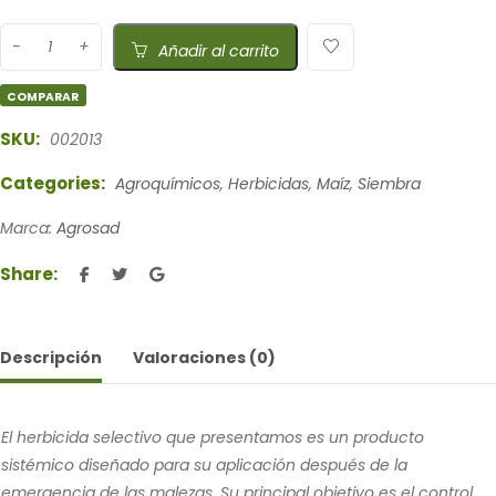
Añadir al carrito
COMPARAR
SKU:
002013
Categories:
Agroquímicos
,
Herbicidas
,
Maíz
,
Siembra
Marca:
Agrosad
Share:
Descripción
Valoraciones (0)
El herbicida selectivo que presentamos es un producto
sistémico diseñado para su aplicación después de la
emergencia de las malezas. Su principal objetivo es el control