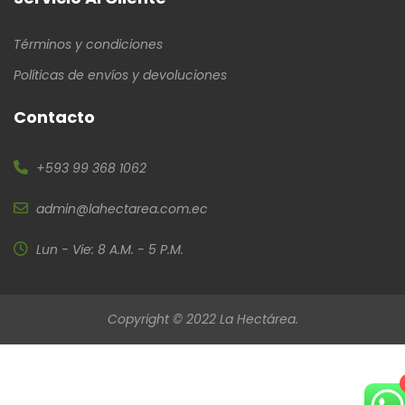
Términos y condiciones
Políticas de envíos y devoluciones
Contacto
+593 99 368 1062
admin@lahectarea.com.ec
Lun - Vie: 8 A.M. - 5 P.M.
Copyright © 2022 La Hectárea.