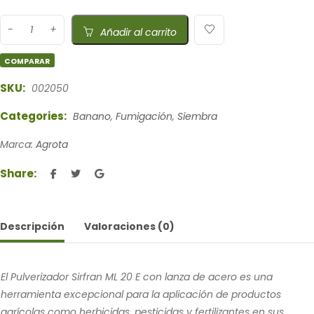
Añadir al carrito
COMPARAR
SKU:
002050
Categories:
Banano
,
Fumigación
,
Siembra
Marca:
Agrota
Share:
Descripción
Valoraciones (0)
El Pulverizador Sirfran ML 20 E con lanza de acero es una
herramienta excepcional para la aplicación de productos
agrícolas como herbicidas, pesticidas y fertilizantes en sus