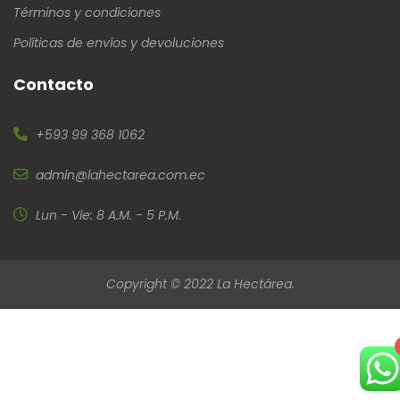
Términos y condiciones
Políticas de envíos y devoluciones
Contacto
+593 99 368 1062
admin@lahectarea.com.ec
Lun - Vie: 8 A.M. - 5 P.M.
Copyright © 2022 La Hectárea.