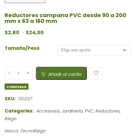
Reductores campana PVC desde 90 a 200
mm x 63 a 160 mm
Rango de precios: desde $2,80 hasta $24,0
$
2,80
$
24,00
-
Tamaño/Peso
Añadir al carrito
COMPARAR
SKU:
002127
Categories:
Accesorios
,
Jardinería
,
PVC
,
Reductores
,
Riego
Marca:
TecnoRiego