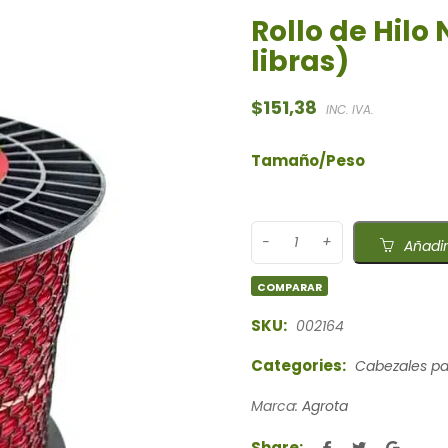
Rollo de Hilo
libras)
$
151,38
INC. IVA.
Tamaño/Peso
Añadir
COMPARAR
SKU:
002164
Categories:
Cabezales pa
Marca:
Agrota
Share: