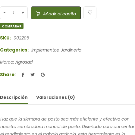
Añadir al carrito
COMPARAR
SKU:
002205
Categories:
Implementos
,
Jardinería
Marca:
Agrosad
Share:
Descripción
Valoraciones (0)
Haz que la siembra de pasto sea más eficiente y efectiva con
nuestra sembradora manual de pasto. Diseñada para aumentar
el rendimiento en el trabajo agrícola, esta herramienta es la