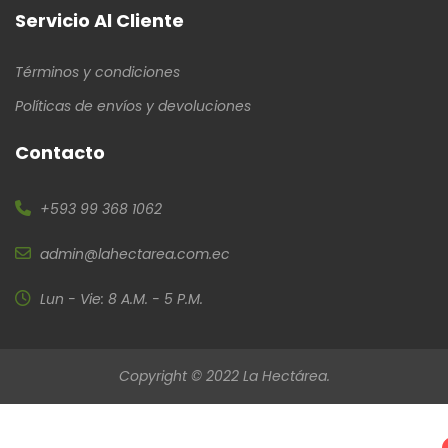
Servicio Al Cliente
Términos y condiciones
Políticas de envíos y devoluciones
Contacto
+593 99 368 1062
admin@lahectarea.com.ec
Lun - Vie: 8 A.M. - 5 P.M.
Copyright © 2022 La Hectárea.