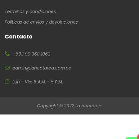
Términos y condiciones
Políticas de envíos y devoluciones
Contacto
+593 99 368 1062
admin@lahectarea.com.ec
Lun - Vie: 8 A.M. - 5 P.M.
Copyright © 2022 La Hectárea.