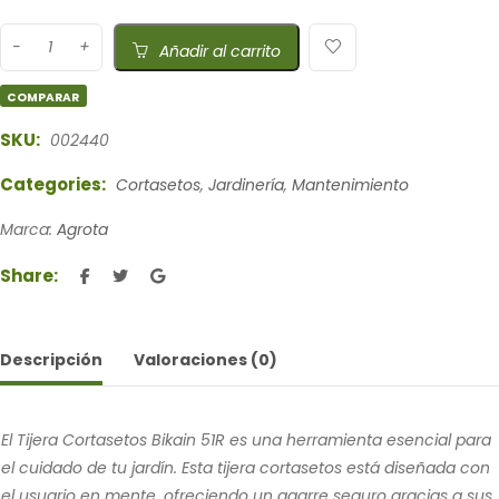
Añadir al carrito
COMPARAR
SKU:
002440
Categories:
Cortasetos
,
Jardinería
,
Mantenimiento
Marca:
Agrota
Share:
Descripción
Valoraciones (0)
El Tijera Cortasetos Bikain 51R es una herramienta esencial para
el cuidado de tu jardín. Esta tijera cortasetos está diseñada con
el usuario en mente, ofreciendo un agarre seguro gracias a sus