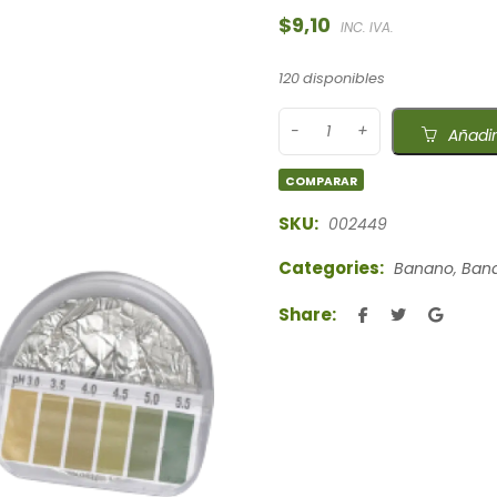
$
9,10
INC. IVA.
120 disponibles
Añadir
COMPARAR
SKU:
002449
Categories:
Banano
,
Bana
Share: