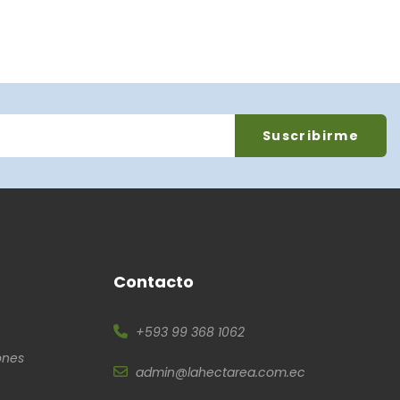
Contacto
+593 99 368 1062
ones
admin@lahectarea.com.ec