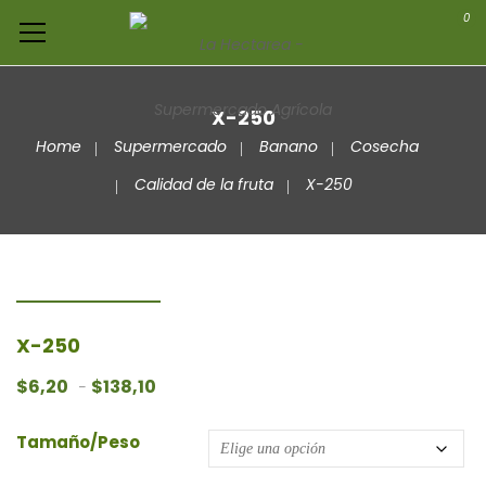
0
X-250
Home
Supermercado
Banano
Cosecha
Calidad de la fruta
X-250
X-250
Rango de precios: desde $6,20 hasta $138,1
$
6,20
$
138,10
-
Tamaño/Peso