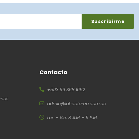
Contacto
+593 99 368 1062
ones
admin@lahectarea.com.ec
Lun - Vie: 8 A.M. - 5 P.M.