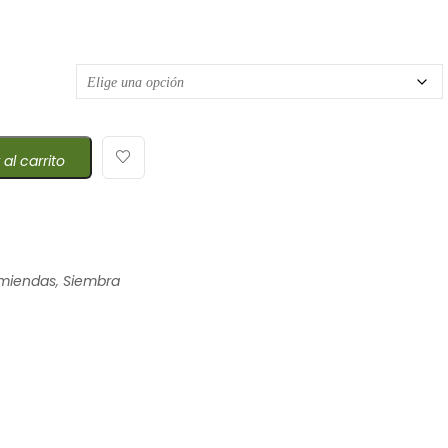
e precios: desde $18,00 hasta $18,75
 al carrito
miendas
,
Siembra