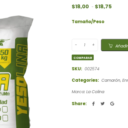
Rango d
$
18,00
$
18,75
-
Tamaño/Peso
Añadir
COMPARAR
SKU:
002574
Categories:
Camarón
,
En
Marca:
La Colina
Share: