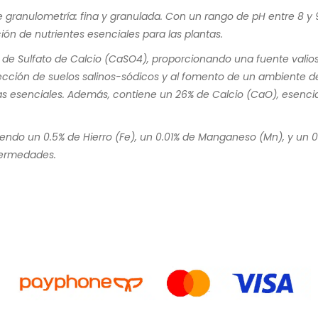
 granulometría: fina y granulada. Con un rango de pH entre 8 y 9
ión de nutrientes esenciales para las plantas.
 de Sulfato de Calcio (CaSO4), proporcionando una fuente valios
ección de suelos salinos-sódicos y al fomento de un ambiente de c
s esenciales. Además, contiene un 26% de Calcio (CaO), esencial p
endo un 0.5% de Hierro (Fe), un 0.01% de Manganeso (Mn), y un 0.
nfermedades.