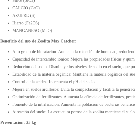
Silice (SiO2)
CALCIO (CaO)
AZUFRE (S)
Hierro (Fe2O3)
MANGANESO (MnO)
Beneficio del uso de Zeolita Max Catcher:
Alto grado de hidratación: Aumenta la retención de humedad, reduciend
Capacidad de intercambio iónico: Mejora las propiedades físicas y quími
Reducción del sodio: Disminuye los niveles de sodio en el suelo, que pue
Estabilidad de la materia orgánica: Mantiene la materia orgánica del su
Control de la acidez: Incrementa el pH del suelo.
Mejora en suelos arcillosos: Evita la compactación y facilita la penetrac
Optimización de fertilizantes: Aumenta la eficacia de fertilizantes, pest
Fomento de la nitrificación: Aumenta la población de bacterias beneficio
Aireación del suelo: La estructura porosa de la zeolita mantiene el suelo
Presentación: 25 kg