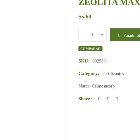
ZEOLITA MAX
$
5,60
Añadir al
COMPARAR
SKU:
002583
Category:
Fertilizantes
Marca:
Calmosacorp
Share: