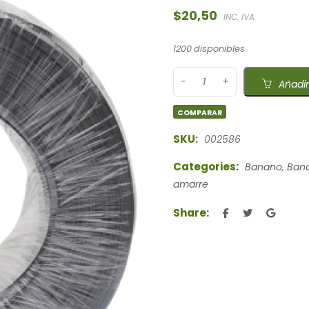
$
20,50
INC. IVA.
1200 disponibles
Añadir
COMPARAR
SKU:
002586
Categories:
Banano
,
Bana
amarre
Share: