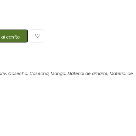
 al carrito
riv
,
Cosecha
,
Cosecha
,
Mango
,
Material de amarre
,
Material de