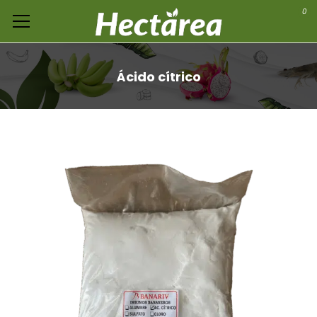
0
Ácido cítrico