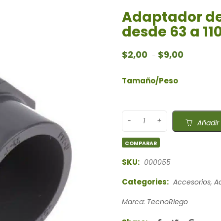
Adaptador de
desde 63 a 1
Rango de 
$
2,00
$
9,00
-
Tamaño/Peso
Añadir 
COMPARAR
SKU:
000055
Categories:
Accesorios
,
A
Marca:
TecnoRiego