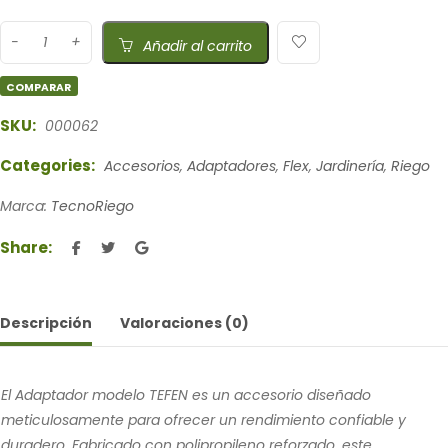
Añadir al carrito
COMPARAR
SKU:
000062
Categories:
Accesorios
,
Adaptadores
,
Flex
,
Jardinería
,
Riego
Marca:
TecnoRiego
Share:
Descripción
Valoraciones (0)
El Adaptador modelo TEFEN es un accesorio diseñado
meticulosamente para ofrecer un rendimiento confiable y
duradero. Fabricado con polipropileno reforzado, este