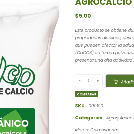
AGROCALCIO 
$
5,00
Este producto se obtiene dur
propiedades alcalinas, desta
que pueden afectar la salud
(CaCO3) en forma pulverizada
presenta una alta actividad
Añadir
COMPARAR
SKU:
000100
Categories:
Agroquímico
Marca:
Calmosacorp