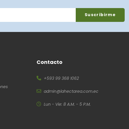
Contacto
+593 99 368 1062
ones
admin@lahectarea.com.ec
Lun - Vie: 8 A.M. - 5 P.M.