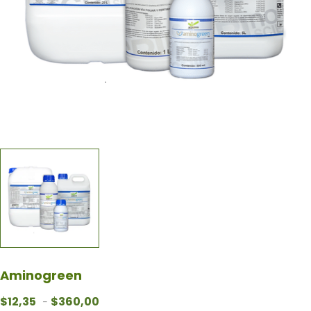
Aminogreen
Rango de precios: desde $12,35 hasta $360
$
12,35
$
360,00
-