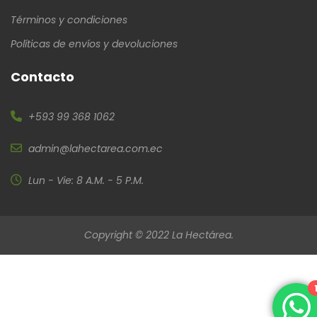
Términos y condiciones
Políticas de envíos y devoluciones
Contacto
+593 99 368 1062
admin@lahectarea.com.ec
Lun - Vie: 8 A.M. - 5 P.M.
Copyright © 2022 La Hectárea.