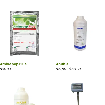
Aminopep Plus
Anubis
Rango de precios:
$
36,39
$
15,88
$
123,53
-