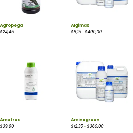
Agropega
Algimax
Rango de precios:
$
24,45
$
8,15
$
400,00
-
Ametrex
Aminogreen
Rango de precios
$
39,80
$
12,35
$
360,00
-