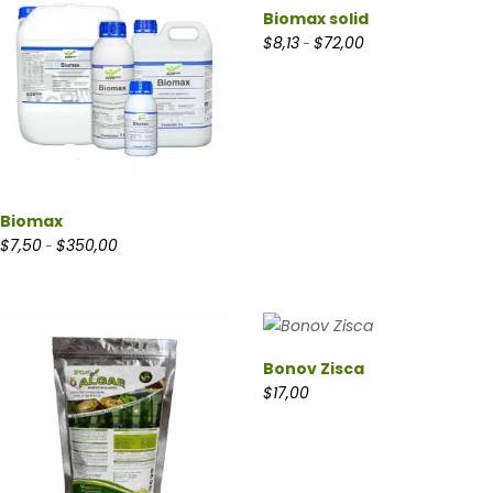
Biomax solid
Rango de precios: d
$
8,13
$
72,00
-
Biomax
Rango de precios: desde $7,50 hasta $350,00
$
7,50
$
350,00
-
Bonov Zisca
$
17,00