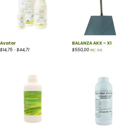
Avatar
BALANZA AKX – X1
Rango de precios: desde $14,75 hasta $44,71
$
14,75
$
44,71
$
550,00
-
INC. IVA.