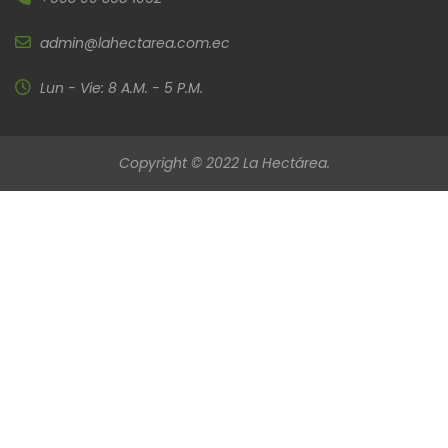
admin@lahectarea.com.ec
Lun - Vie: 8 A.M. - 5 P.M.
Copyright © 2022 La Hectárea.