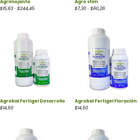
Agrimojante
Agro stim
Rango de precios: desde $15,63 hasta $244,45
Rango de precios: 
$
15,63
$
244,45
$
7,30
$
60,26
-
-
Agrobal Fertigel Desarrollo
Agrobal Fertigel Floración
$
14,50
$
14,50