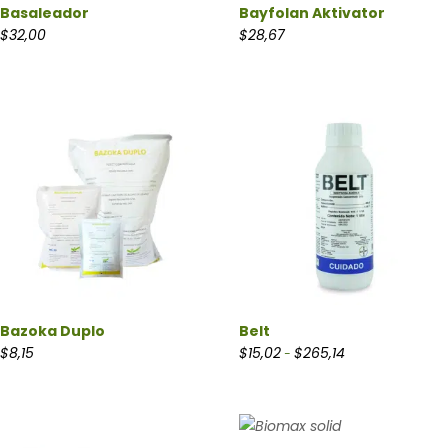
Basaleador
Bayfolan Aktivator
$
32,00
$
28,67
Bazoka Duplo
Belt
Rango de precios:
$
8,15
$
15,02
$
265,14
-