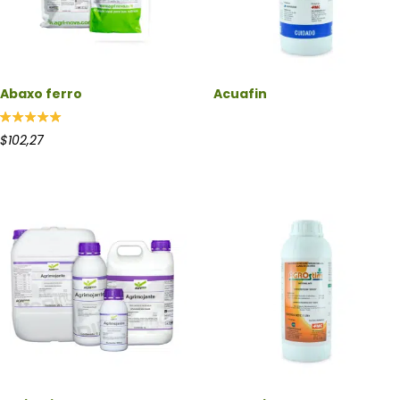
Abaxo ferro
Acuafin
Valorado
$
102,27
con
5.00
de 5